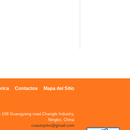
brica
Contactos
Mapa del Sitio
 108 Guangyang road,Changle Industry,
Ningbo, China
cxautojohn@gmail.com