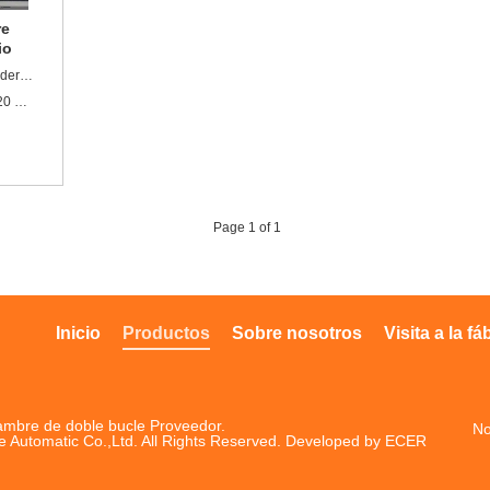
re
io
Solicitud:Se utiliza principalmente para encuadernación con alambre de calendario.
Tamaño:Borde de encuadernación máximo 520 mm
Page 1 of 1
Inicio
Productos
Sobre nosotros
Visita a la fá
lambre de doble bucle Proveedor.
No
e Automatic Co.,Ltd. All Rights Reserved. Developed by
ECER