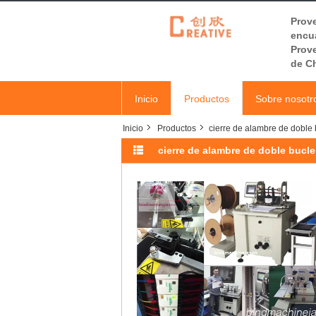
Prov
encua
Prov
de C
Inicio
Productos
Sobre nosotr
Inicio
Productos
cierre de alambre de doble 
cierre de alambre de doble bucle