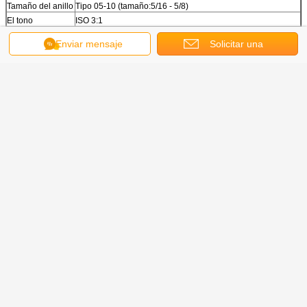
Tamaño del anillo
Tipo 05-10 (tamaño:5/16 - 5/8)
El tono
ISO 3:1
Velocidad
Hasta 1200 libros/hora
Enviar mensaje
Solicitar una
Dimensión
6m x 1,6m x 1,7m
Peso
2400Kg
cotización
Energía eléctrica
3ph,380v,10kw
Aire comprimido
5 a 8 kgf
Ventajas:
El material es de alta elasticidad, alta dureza, da una buena
impresión táctil cuando se abre el libro y la mano toca el anillo
blando.
2No hay esquinas afiladas al final del anillo blando, no hay lesiones
en las manos, seguro para los clientes, especialmente para los
niños.
3.Libro de anillo suave fácil de empacar, incluso la bobina se
deforma, puede volver rápidamente a la forma original, que es
conveniente para el almacenamiento y no es fácil de enredarse.
4La apariencia es novedosa y de moda y los ricos colores para la
selección, que coincide perfectamente con el patrón de la cubierta.