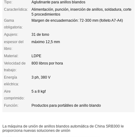
Tipo:
Aglutinante para anillos blandos
Característica:
Alimentación, punción, inserción de anillos, soldadura, corte
5 procedimientos
Gama
Margen de encuadernación: 72-300 mm (folleto A7-A4)
obligatoria:
Agujero:
31 de tono
espesor del
máximo 12,5 mm
libro:
Material:
LDPE
Velocidad de
800 libros por hora
trabajo:
Energía
3 ph, 380 V
eléctrica:
Aire
5 a 8 kgf
comprimido:
Función:
Productos para portátiles de anillo blando
La máquina de unión de anillos blandos automática de China SRB300 le
proporciona nuevas soluciones de unión