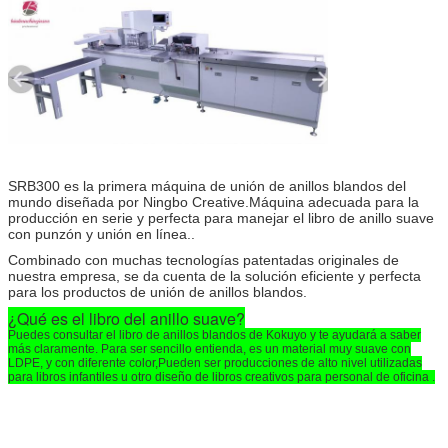
SRB300 es la primera máquina de unión de anillos blandos del
mundo diseñada por Ningbo Creative.Máquina adecuada para la
producción en serie y perfecta para manejar el libro de anillo suave
con punzón y unión en línea..
Combinado con muchas tecnologías patentadas originales de
nuestra empresa, se da cuenta de la solución eficiente y perfecta
para los productos de unión de anillos blandos.
¿Qué es el libro del anillo suave?
Puedes consultar el libro de anillos blandos de Kokuyo y te ayudará a saber
más claramente. Para ser sencillo entienda, es un material muy suave con
LDPE, y con diferente color,Pueden ser producciones de alto nivel utilizadas
para libros infantiles u otro diseño de libros creativos para personal de oficina .