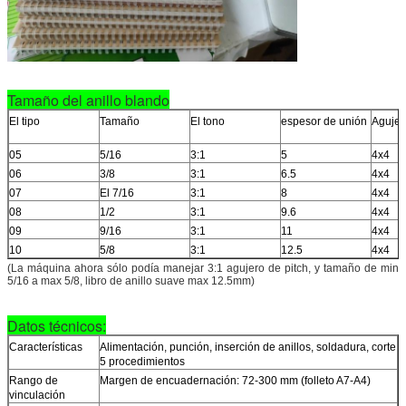
Tamaño del anillo blando
El tipo
Tamaño
El tono
espesor de unión
Agujer
05
5/16
3:1
5
4x4
06
3/8
3:1
6.5
4x4
07
El 7/16
3:1
8
4x4
08
1/2
3:1
9.6
4x4
09
9/16
3:1
11
4x4
10
5/8
3:1
12.5
4x4
(La máquina ahora sólo podía manejar 3:1 agujero de pitch, y tamaño de min
5/16 a max 5/8, libro de anillo suave max 12.5mm)
Datos técnicos:
Características
Alimentación, punción, inserción de anillos, soldadura, corte
5 procedimientos
Rango de
Margen de encuadernación: 72-300 mm (folleto A7-A4)
vinculación