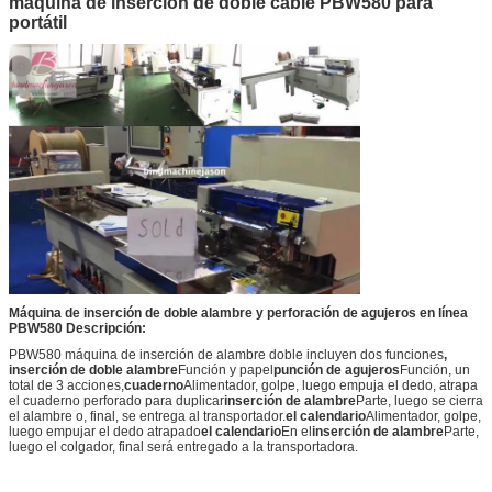
máquina de inserción de doble cable PBW580 para
portátil
Máquina de inserción de doble alambre y perforación de agujeros en línea
PBW580 Descripción:
PBW580 máquina de inserción de alambre doble incluyen dos funciones
,
inserción de doble alambre
Función y papel
punción de agujeros
Función, un
total de 3 acciones,
cuaderno
Alimentador, golpe, luego empuja el dedo, atrapa
el cuaderno perforado para duplicar
inserción de alambre
Parte, luego se cierra
el alambre o, final, se entrega al transportador.
el calendario
Alimentador, golpe,
luego empujar el dedo atrapado
el calendario
En el
inserción de alambre
Parte,
luego el colgador, final será entregado a la transportadora.