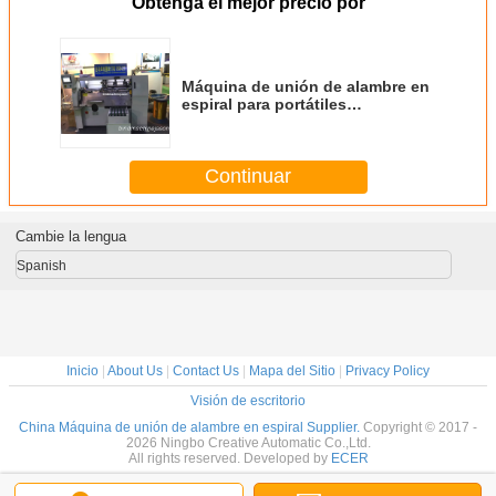
Obtenga el mejor precio por
Máquina de unión de alambre en
espiral para portátiles
semiautomática SSB420 con
bloqueo en espiral
Continuar
Cambie la lengua
Spanish
Inicio
|
About Us
|
Contact Us
|
Mapa del Sitio
|
Privacy Policy
Visión de escritorio
China Máquina de unión de alambre en espiral Supplier.
Copyright © 2017 -
2026 Ningbo Creative Automatic Co.,Ltd.
All rights reserved. Developed by
ECER