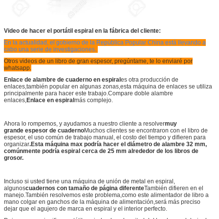
Video de hacer el portátil espiral en la fábrica del cliente:
En la actualidad, el gobierno de la República Popular China está llevando a
cabo una serie de investigaciones.
Otros videos de un libro de gran espesor, pregúntame, te lo enviaré por
whatsapp.
Enlace de alambre de cuaderno en espiral
es otra producción de
enlaces,también popular en algunas zonas,esta máquina de enlaces se utiliza
principalmente para hacer este trabajo.Compare doble alambre
enlaces,
Enlace en espiral
más complejo.
Ahora lo rompemos, y ayudamos a nuestro cliente a resolver
muy
grande
espesor de cuaderno
Muchos clientes se encontraron con el libro de
espesor, el uso común de trabajo manual, el costo del tiempo y difieren para
organizar
.Esta máquina max podría hacer el diámetro de alambre 32 mm,
comúnmente podría espiral cerca de 25 mm alrededor de los libros de
grosor.
Incluso si usted tiene una máquina de unión de metal en espiral,
algunos
cuadernos con tamaño de página diferente
También difieren en el
manejo.También resolvemos este problema,como este alimentador de libro a
mano colgar en ganchos de la máquina de alimentación,será más preciso
dejar que el agujero de marca en espiral y el interior perfecto.