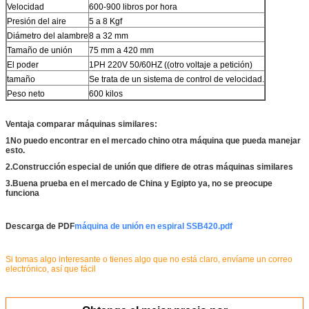
Velocidad
600-900 libros por hora
Presión del aire
5 a 8 Kgf
Diámetro del alambre
8 a 32 mm
Tamaño de unión
75 mm a 420 mm
El poder
1PH 220V 50/60HZ ((otro voltaje a petición)
tamaño
Se trata de un sistema de control de velocidad.
Peso neto
600 kilos
Ventaja comparar máquinas similares:
1No puedo encontrar en el mercado chino otra máquina que pueda manejar
esto.
2.Construcción especial de unión que difiere de otras máquinas similares
3.Buena prueba en el mercado de China y Egipto ya, no se preocupe
funciona
Descarga de PDF
máquina de unión en espiral SSB420.pdf
Si tomas algo interesante o tienes algo que no está claro, envíame un correo
electrónico, así que fácil