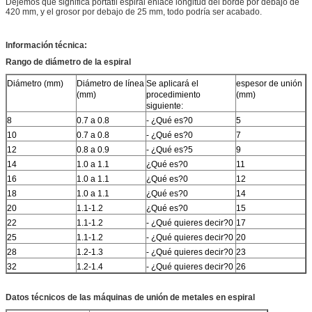
Dejemos que significa portátil espiral enlace longitud del borde por debajo de
420 mm, y el grosor por debajo de 25 mm, todo podría ser acabado.
Información técnica:
Rango de diámetro de la espiral
Diámetro (mm)
Diámetro de línea
Se aplicará el
espesor de unión
(mm)
procedimiento
(mm)
siguiente:
8
0.7 a 0.8
- ¿Qué es?0
5
10
0.7 a 0.8
- ¿Qué es?0
7
12
0.8 a 0.9
- ¿Qué es?5
9
14
1.0 a 1.1
¿Qué es?0
11
16
1.0 a 1.1
¿Qué es?0
12
18
1.0 a 1.1
¿Qué es?0
14
20
1.1-1.2
¿Qué es?0
15
22
1.1-1.2
- ¿Qué quieres decir?0
17
25
1.1-1.2
- ¿Qué quieres decir?0
20
28
1.2-1.3
- ¿Qué quieres decir?0
23
32
1.2-1.4
- ¿Qué quieres decir?0
26
Datos técnicos de las máquinas de unión de metales en espiral